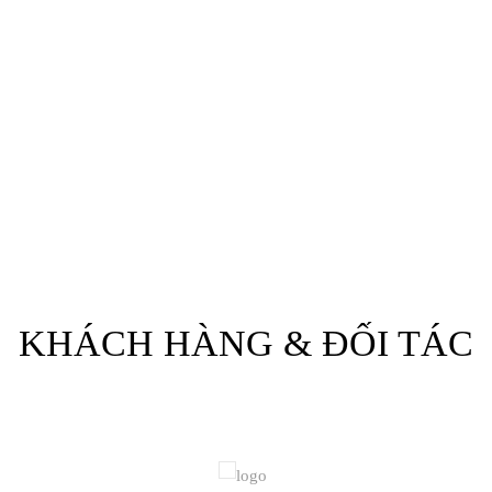
Bà Vũ Lan
Giám Đốc - Công Ty TNHH Gia Công Cơ Khí Chính Xác LanYu
Tôi rất hài lòng về chất lượng và giá cả của công ty
Hi-Chi . Hàng tháng chúng tôi đều cần số lượng lớn
linh kiện gia công như dao phay , dao tiện , taro và
các linh kiện gia công khác . Ngành nghề chúng tôi
đòi hỏi độ chính xác rất cao . Hi-Chi đáp ứng rất tốt
về yêu cầu kỹ thuật và chất lượng của hàng hóa nên
là nhà cung ứng tin cậy của chúng tôi
KHÁCH HÀNG & ĐỐI TÁC