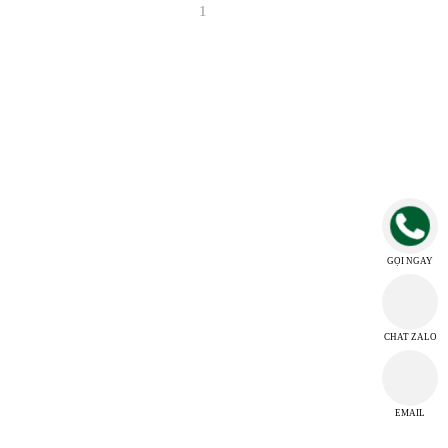
THÔNG TIN CÔNG TY
CÔNG TY TNHH MTV TM DV HI-CHI
MST: 3702968118
GỌI NGAY
T2D 3B/12, KP. Bình Thuận 2, P. Thuận Giao, TP. Thuận An, Tỉnh Bình
Dương
hichi.ltd@gmail.com
CHAT ZALO
THỜI GIAN LÀM VIỆC
EMAIL