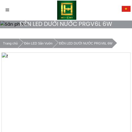
ĐÈN LED DƯỚI NƯỚC PRGV6L 6W
Trang chủ
Đèn LED Sân Vườn
ĐÈN LED DƯỚI NƯỚC PRGV6L 6W
Xác nhận