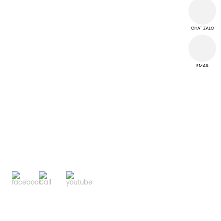
THỜI GIAN LÀM VIỆC
CHAT ZALO
Từ thứ 2 đến thứ 7
Chủ Nhật nghỉ làm việc
EMAIL
TRUNG TÂM CUỘC GỌI
Hotline 0946 909 449
KẾT NỐI CỘNG ĐỒNG
Trang chủ
Về Hi-Chi
Đèn LED Dân Dụng