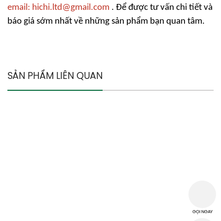
email: hichi.ltd@gmail.com
. Để được tư vấn chi tiết và
báo giá sớm nhất về những sản phẩm bạn quan tâm.
SẢN PHẨM LIÊN QUAN
THÔNG TIN CÔNG TY
CÔNG TY TNHH MTV TM DV HI-CHI
MST: 3702968118
T2D 3B/12, KP. Bình Thuận 2, P. Thuận Giao, TP. Thuận An, Tỉnh
Bình Dương
hichi.ltd@gmail.com
GỌI NGAY