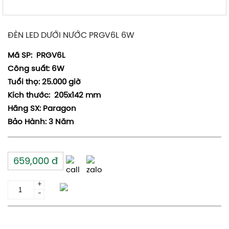
ĐÈN LED DƯỚI NƯỚC PRGV6L 6W
Mã SP: PRGV6L
Công suất: 6W
Tuổi thọ: 25.000 giờ
Kích thước: 205x142 mm
Hãng SX: Paragon
Bảo Hành: 3 Năm
659,000
đ
+
Thêm giỏ hàng
-
Yêu cầu gửi báo giá